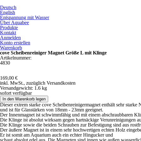
Direkt zum Inhalt
Deutsch
English
Entspannung mit Wasser
Über Aquabee
Produkte
Kontakt
Anmelden
Konto erstellen
Warenkorb
cove Scheibenreiniger Magnet Größe L mit Klinge
Artikelnummer:
4830
169,00 €
inkl. MwSt.,
zuzüglich Versandkosten
Versandgewicht:
1.6 kg
sofort verfügbar
Dieser extrem starke cove Scheibenreinigermagnet enthält sehr star
und ist für Glasstärken von 18mm - 23mm geeignet.
Der Innenmagnet ist schwimmfähig und mit einem abschraubbaren Kli
Die Klinge ist absolut wirksam gegen hartnäckige Verunreinigungen au
Die Klinge sowie die beiden Schrauben zur Befestigung sind aus rostfr
Der äußere Magnet ist in einem sehr hochwertigen echten Holz eingebe
Er ist somit am Aquarium auch ein echter Hingucker und
schaut absolut edel aus. Die Magneten sind innen wie außen wasserdi