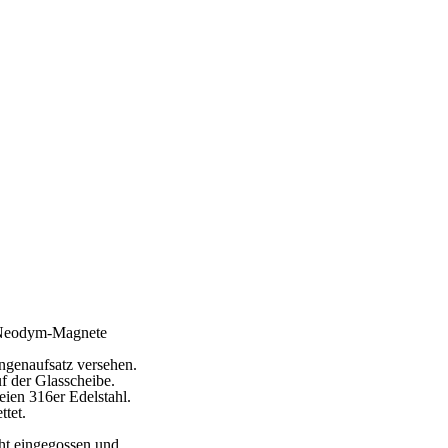
ke Neodym-Magnete
ngenaufsatz versehen.
f der Glasscheibe.
eien 316er Edelstahl.
ttet.
cht eingegossen und