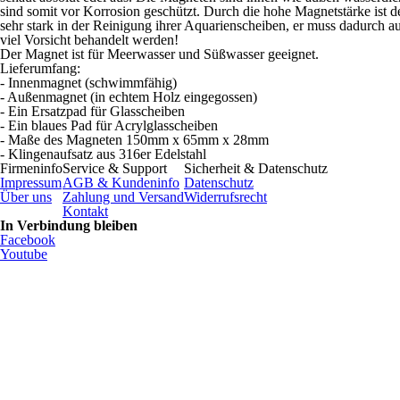
sind somit vor Korrosion geschützt. Durch die hohe Magnetstärke ist d
sehr stark in der Reinigung ihrer Aquarienscheiben, er muss dadurch a
viel Vorsicht behandelt werden!
Der Magnet ist für Meerwasser und Süßwasser geeignet.
Lieferumfang:
- Innenmagnet (schwimmfähig)
- Außenmagnet (in echtem Holz eingegossen)
- Ein Ersatzpad für Glasscheiben
- Ein blaues Pad für Acrylglasscheiben
- Maße des Magneten 150mm x 65mm x 28mm
- Klingenaufsatz aus 316er Edelstahl
Firmeninfo
Service & Support
Sicherheit & Datenschutz
Impressum
AGB & Kundeninfo
Datenschutz
Über uns
Zahlung und Versand
Widerrufsrecht
Kontakt
In Verbindung bleiben
Facebook
Youtube