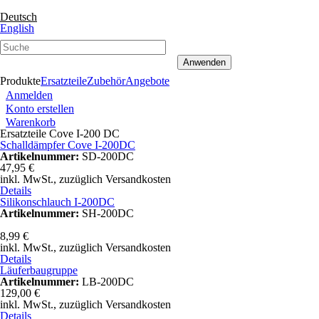
Direkt zum Inhalt
Deutsch
English
Produkte
Ersatzteile
Zubehör
Angebote
Anmelden
Konto erstellen
Warenkorb
Ersatzteile Cove I-200 DC
Schalldämpfer Cove I-200DC
Artikelnummer:
SD-200DC
47,95 €
inkl. MwSt.,
zuzüglich Versandkosten
Details
Silikonschlauch I-200DC
Artikelnummer:
SH-200DC
8,99 €
inkl. MwSt.,
zuzüglich Versandkosten
Details
Läuferbaugruppe
Artikelnummer:
LB-200DC
129,00 €
inkl. MwSt.,
zuzüglich Versandkosten
Details